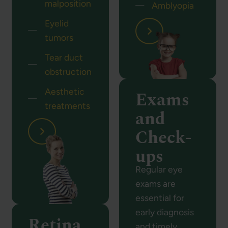
malposition
Amblyopia
Eyelid
tumors
Tear duct
obstruction
Aesthetic
Exams
treatments
and
Check-
ups
Regular eye
exams are
essential for
early diagnosis
Retina
and timely