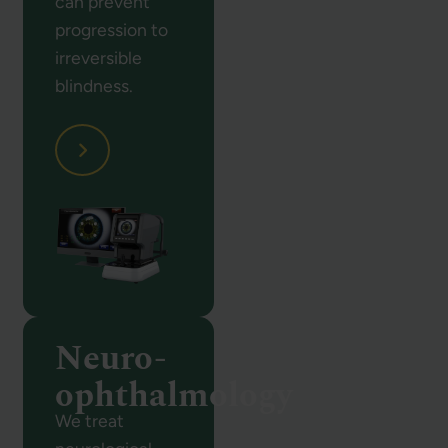
can prevent
progression to
irreversible
blindness.
Neuro-
ophthalmology
We treat