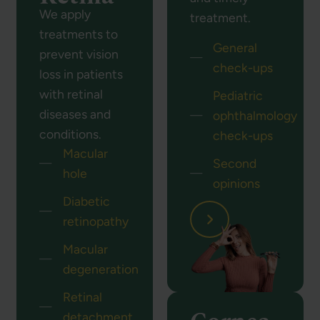
We apply
treatment.
treatments to
General
prevent vision
check-ups
loss in patients
with retinal
Pediatric
diseases and
ophthalmology
conditions.
check-ups
Macular
Second
hole
opinions
Diabetic
retinopathy
Macular
degeneration
Retinal
detachment