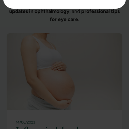
Stay informed with the
latest news
,
scientific
updates in ophthalmology
, and
professional tips
for eye care
.
14/06/2023