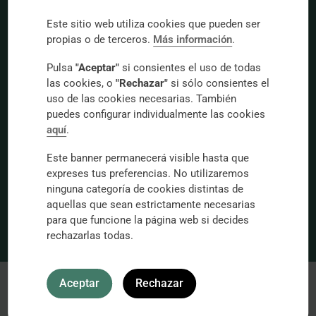
effectiveness of our treatments
, and our
Este sitio web utiliza cookies que pueden ser
professional, compassionate approach
, Instituto de
propias o de terceros.
Más información
.
Oftalmología Castanera is internationally recognized
Pulsa
"Aceptar"
si consientes el uso de todas
as a
leading center in ophthalmic surgery
. Our 70
las cookies, o
"Rechazar"
si sólo consientes el
years of experience are backed by our commitment
uso de las cookies necesarias. También
puedes configurar individualmente las cookies
to knowledge, scientific research, and pioneering use
aquí
.
of advanced technologies.
Este banner permanecerá visible hasta que
expreses tus preferencias. No utilizaremos
The institute
ninguna categoría de cookies distintas de
aquellas que sean estrictamente necesarias
Medical team
para que funcione la página web si decides
rechazarlas todas.
Aceptar
Rechazar
Blog