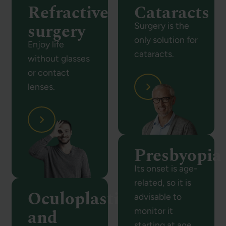
Refractive
Cataracts
surgery
Surgery is the
only solution for
Enjoy life
cataracts.
without glasses
or contact
lenses.
Presbyopia
Its onset is age-
related, so it is
Oculoplastic
advisable to
and
monitor it
starting at age