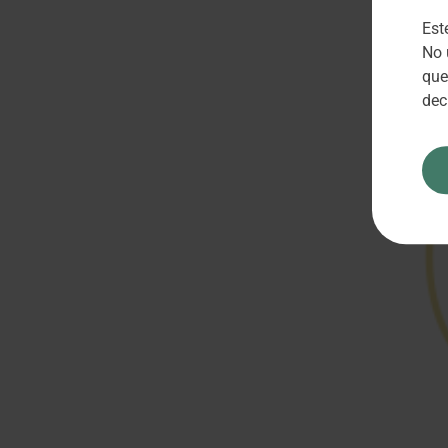
Est
No 
que
dec