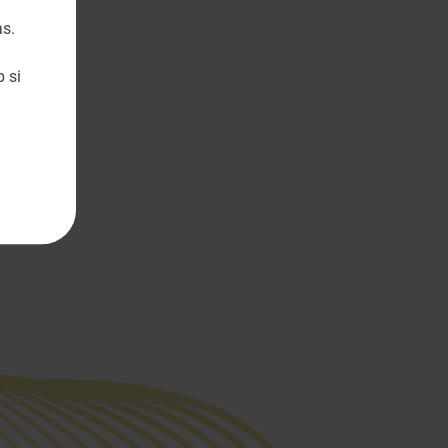
as.
 si