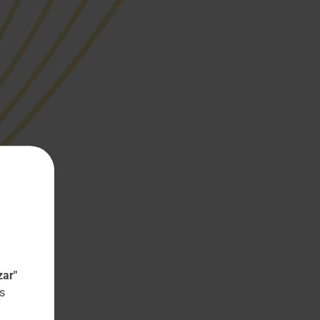
zar"
s