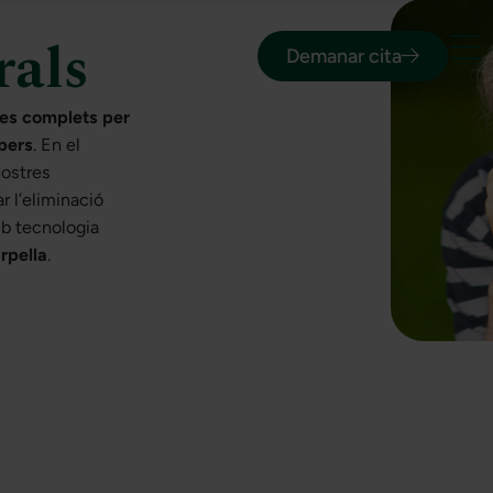
rals
Demanar cita
nes complets per
opers
. En el
nostres
r l’eliminació
b tecnologia
arpella
.