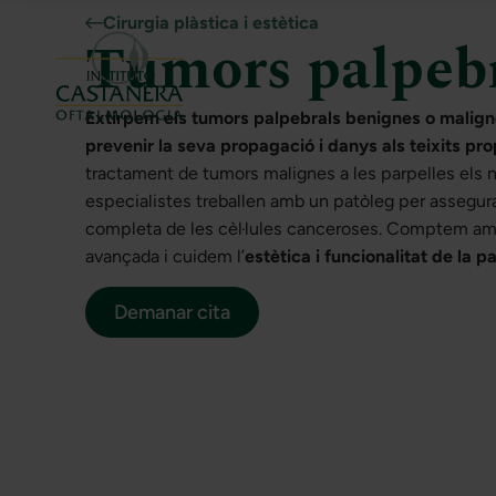
Cirurgia plàstica i estètica
Tumors palpeb
Extirpem els tumors palpebrals benignes o malig
prevenir la seva propagació i danys als teixits pr
tractament de tumors malignes a les parpelles els 
especialistes treballen amb un patòleg per assegura
completa de les cèl·lules canceroses. Comptem am
avançada i cuidem l’
estètica i funcionalitat de la p
Demanar cita