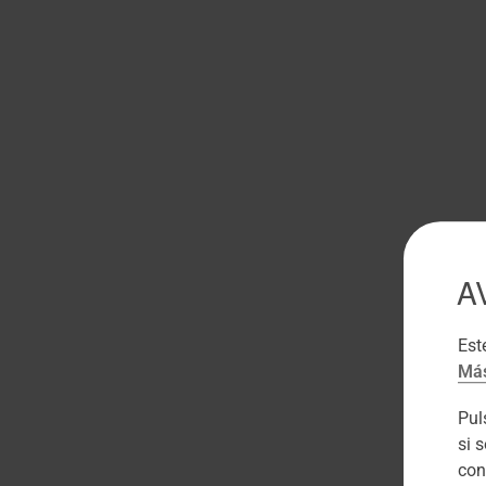
A
Est
Más
Pu
si 
con