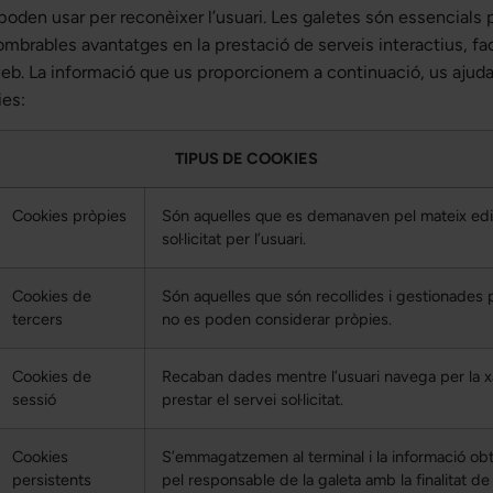
s poden usar per reconèixer l’usuari. Les galetes són essencials
ombrables avantatges en la prestació de serveis interactius, faci
 web. La informació que us proporcionem a continuació, us ajud
ies:
TIPUS DE COOKIES
Cookies pròpies
Són aquelles que es demanaven pel mateix edit
sol·licitat per l’usuari.
Cookies de
Són aquelles que són recollides i gestionades 
tercers
no es poden considerar pròpies.
Cookies de
Recaban dades mentre l’usuari navega per la xa
sessió
prestar el servei sol·licitat.
Cookies
S’emmagatzemen al terminal i la informació obti
persistents
pel responsable de la galeta amb la finalitat de