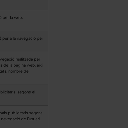
ó per la web.
a) per a la navegació per
avegació realitzada per
ús de la pàgina web, així
itats, nombre de
licitaris, segons el
pais publicitaris segons
 navegació de l’usuari.