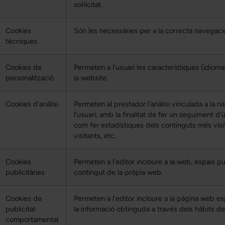
sol·licitat.
Cookies
Són les necessàries per a la correcta navegaci
tècniques
Cookies de
Permeten a l’usuari les característiques (idiom
personalització
la website.
Cookies d’anàlisi
Permeten al prestador l’anàlisi vinculada a la n
l’usuari, amb la finalitat de fer un seguiment d’
com fer estadístiques dels continguts més vis
visitants, etc.
Cookies
Permeten a l’editor incloure a la web, espais pub
publicitàries
contingut de la pròpia web.
Cookies de
Permeten a l’editor incloure a la pàgina web es
publicitat
la informació obtinguda a través dels hàbits de
comportamental