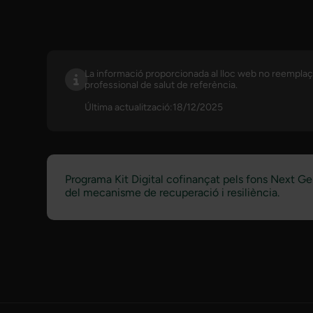
La informació proporcionada al lloc web no reemplaça 
professional de salut de referència.
Última actualització:18/12/2025
Programa Kit Digital cofinançat pels fons Next G
del mecanisme de recuperació i resiliència.