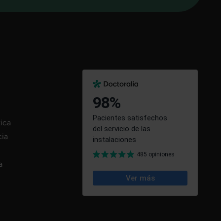
tica
cia
a