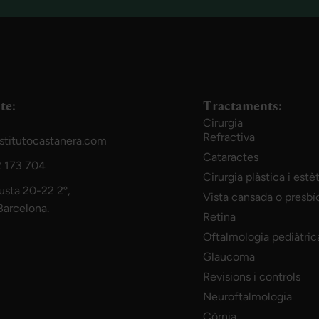
te:
Tractaments:
Cirurgia
Refractiva
stitutocastanera.com
Cataractes
 173 704
Cirurgia plàstica i estè
usta 20-22 2º,
Vista cansada o presbí
arcelona.
Retina
Oftalmologia pediàtric
Glaucoma
Revisions i controls
Neuroftalmologia
Còrnia