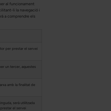
 per al funcionament
litant-li la navegació i
arà a comprendre els
or per prestar el servei
per un tercer, aquestes
rxa amb la finalitat de
nguda, serà utilitzada
 prestar el servei