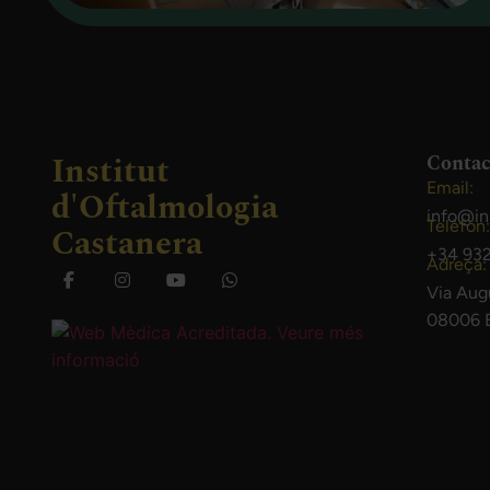
Institut
Contac
Email:
d'Oftalmologia
info@in
Telèfon:
Castanera
+34 932
Adreça:
Via Aug
08006 B