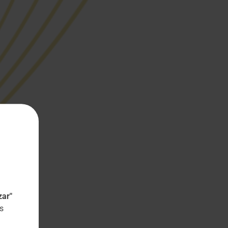
zar"
s