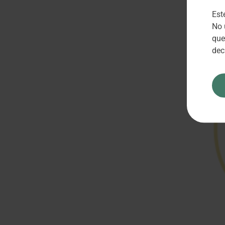
Est
No 
que
dec