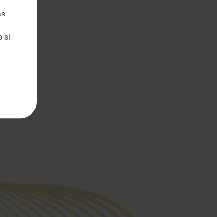
as.
 si