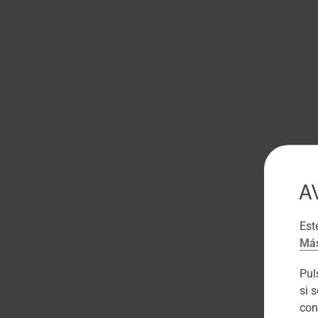
A
Est
Más
Pu
si 
con