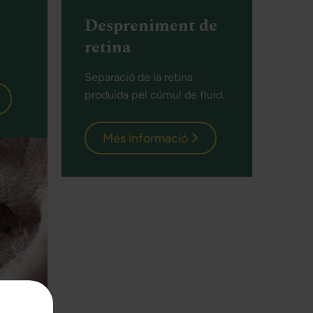
Despreniment de
retina
Separació de la retina
produïda pel cúmul de fluid.
Més informació