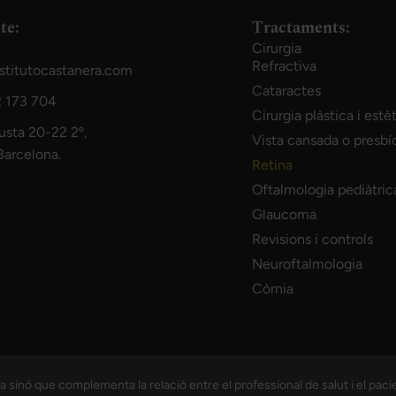
te:
Tractaments:
Cirurgia
Refractiva
stitutocastanera.com
Cataractes
 173 704
Cirurgia plàstica i estè
usta 20-22 2º,
Vista cansada o presbí
arcelona.
Retina
Oftalmologia pediàtric
Glaucoma
Revisions i controls
Neuroftalmologia
Còrnia
sinó que complementa la relació entre el professional de salut i el paci