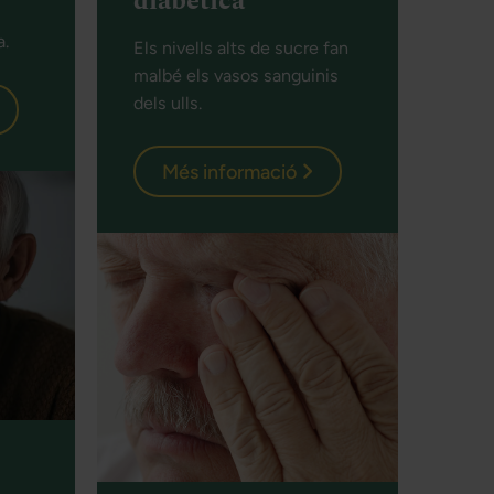
diabètica
a.
Els nivells alts de sucre fan
malbé els vasos sanguinis
dels ulls.
Més informació