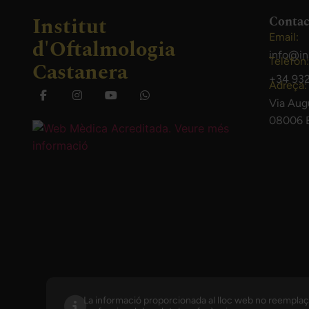
Institut
Contac
Email:
d'Oftalmologia
info@in
Telèfon:
Castanera
+34 932
Adreça:
Via Aug
08006 B
La informació proporcionada al lloc web no reemplaça 