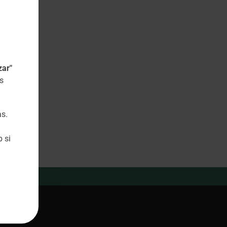
ibrós
a.
zar"
s
as.
 si