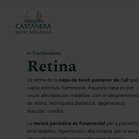
Tractaments
Retina
La retina és la
capa de teixit posterior de l’ull
que
capta estímuls lluminosos. Aquesta capa es pot
veure afectada per malalties com el desprenimen
de retina, retinopatia diabètica, degeneració
macular i uveïtis.
La
revisió periòdica és fonamental
per a pacients
amb diabetis, hipertensió i alta miopia, per la seva
alta probabilitat de patir problemes de retina.