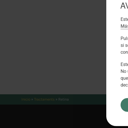
A
Est
Más
Pu
si 
con
Est
No 
que
dec
Inicio
»
Tractaments
»
Retina