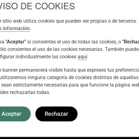
VISO DE COOKIES
Membrana
epiretinal
e sitio web utiliza cookies que pueden ser propias o de terceros.
 información
.
Proliferació d'un teixit f
que creix sobre la màcul
lsa
"Aceptar"
si consientes el uso de todas las cookies, o
"Recha
sólo consientes el uso de las cookies necesarias. También puede
figurar individualmente las cookies
aquí
.
Més informació
e banner permanecerá visible hasta que expreses tus preferenci
utilizaremos ninguna categoría de cookies distintas de aquellas
 sean estrictamente necesarias para que funcione la página web
ides rechazarlas todas.
Aceptar
Rechazar