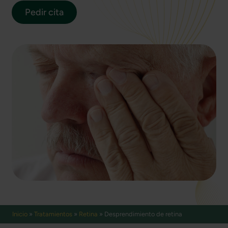
Pedir cita
Inicio
»
Tratamientos
»
Retina
»
Desprendimiento de retina