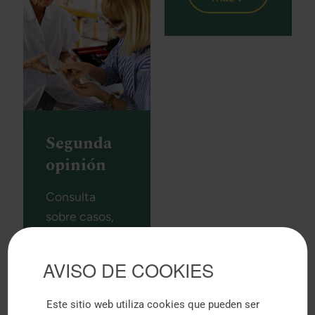
Segunda
opinión
Consulta
sobre casos,
diagnósticos o
prescripciones
AVISO DE COOKIES
que ha
efectuado
Este sitio web utiliza cookies que pueden ser
otro