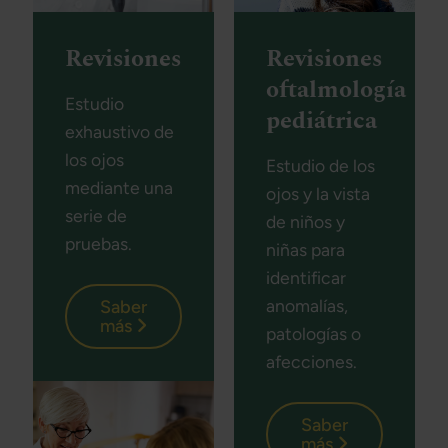
Revisiones
Revisiones
oftalmología
Estudio
pediátrica
exhaustivo de
los ojos
Estudio de los
mediante una
ojos y la vista
serie de
de niños y
pruebas.
niñas para
identificar
anomalías,
Saber
más
patologías o
afecciones.
Saber
más