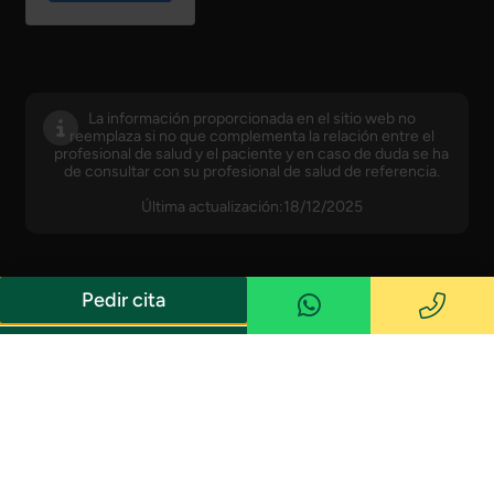
La información proporcionada en el sitio web no
reemplaza si no que complementa la relación entre el
profesional de salud y el paciente y en caso de duda se ha
de consultar con su profesional de salud de referencia.
Última actualización:18/12/2025
Pedir cita
© Copyright · Instituto Castanera · Número de
Política de privacidad
registro sanitario: E08704046 —
Desarrollo y Diseño
Aviso Legal
Política de cookies
Web Barcelona