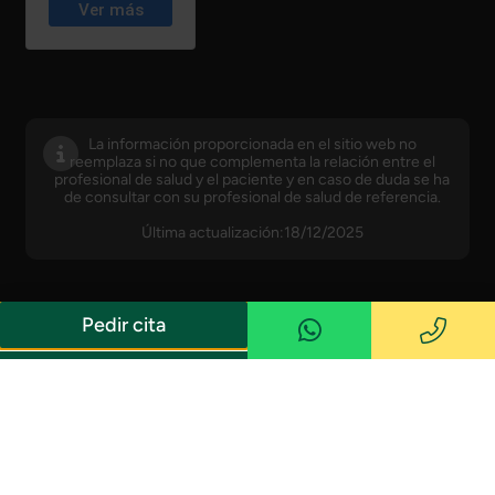
La información proporcionada en el sitio web no
reemplaza si no que complementa la relación entre el
profesional de salud y el paciente y en caso de duda se ha
de consultar con su profesional de salud de referencia.
Última actualización:18/12/2025
Pedir cita
© Copyright · Instituto Castanera · Número de
Política de privacidad
registro sanitario: E08704046 —
Desarrollo y Diseño
Aviso Legal
Política de cookies
Web Barcelona