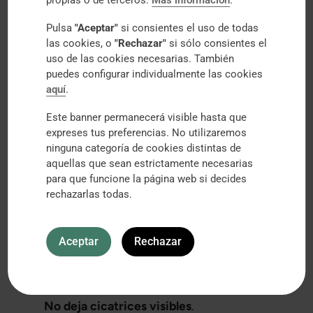
propias o de terceros.
Más información
.
pacientes pueden recibir este tratamiento.
Existen ciertas limitaciones que hacen
Pulsa
"Aceptar"
si consientes el uso de todas
las cookies, o
"Rechazar"
si sólo consientes el
inviable su aplicación en algunos casos.
uso de las cookies necesarias. También
Durante el preoperatorio realizamos un
puedes configurar individualmente las cookies
estudio exhaustivo de tu caso y te explicamos
aquí
.
de forma sencilla si es posible o no esta
Este banner permanecerá visible hasta que
intervención y por qué.
expreses tus preferencias. No utilizaremos
Dacriocistorrinostomía por vía externa
. Es la
ninguna categoría de cookies distintas de
aquellas que sean estrictamente necesarias
adecuada para tratar la obstrucción de la vía
para que funcione la página web si decides
lagrimal en aquellos pacientes que no son
rechazarlas todas.
candidatos a una intervención quirúrgica con
ayuda de tecnología láser. Se realiza una
Aceptar
Rechazar
pequeña incisión en la piel casi
imperceptible a través de la nariz
, en el lado
del ojo que presenta el problema a corregir.
No deja cicatrices visibles
.