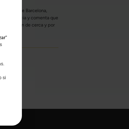
 Castanera de Barcelona,
 la presbicia y comenta que
de la visión de cerca y por
zar"
s
as.
 si