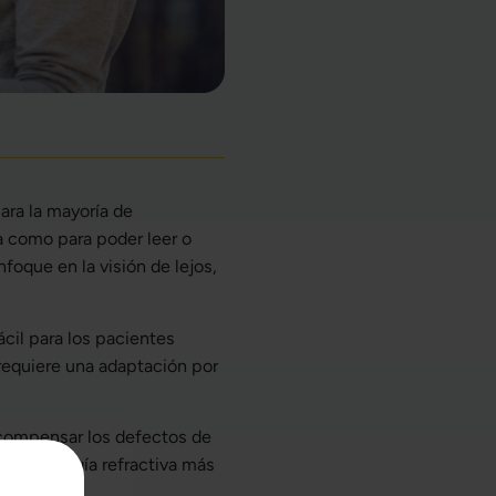
ara la mayoría de
a como para poder leer o
oque en la visión de lejos,
cil para los pacientes
 requiere una adaptación por
compensar los defectos de
s de cirugía refractiva más