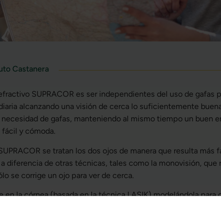
tuto Castanera
 refractivo SUPRACOR es ser independientes del uso de gafas p
 diaria alcanzando una visión de cerca lo suficientemente buen
in necesidad de gafas, manteniendo al mismo tiempo un buen enf
fácil y cómoda.
SUPRACOR se tratan los dos ojos de manera que resulta más fá
 a diferencia de otras técnicas, tales como la monovisión, que
lo se corrige un ojo para ver de cerca.
n la córnea (basada en la técnica LASIK) modelándola para 
ejecimiento del cristalino. Es mucho más segura que otros tipo