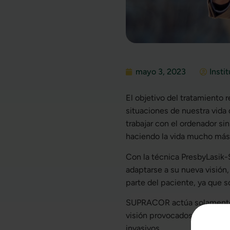
mayo 3, 2023
Insti
El objetivo del tratamiento
situaciones de nuestra vida
trabajar con el ordenador s
haciendo la vida mucho más 
Con la técnica PresbyLasik-
adaptarse a su nueva visión,
parte del paciente, ya que só
SUPRACOR actúa solamente e
visión provocados por el env
invasivos.