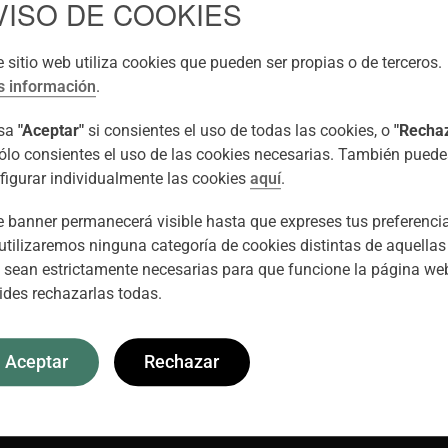
VISO DE COOKIES
jano refractivo y director médico del Instituto de Oftalmología
osibilidades que SUPRACOR está abriendo en el tratamiento de
e sitio web utiliza cookies que pueden ser propias o de terceros.
entes es altísima, están realmente impresionados por la calidad 
 información
.
as horas tras la cirugía”.
lsa
"Aceptar"
si consientes el uso de todas las cookies, o
"Recha
sólo consientes el uso de las cookies necesarias. También puede
figurar individualmente las cookies
aquí
.
e banner permanecerá visible hasta que expreses tus preferenci
Facebook
Twitter
LinkedIn
utilizaremos ninguna categoría de cookies distintas de aquellas
 sean estrictamente necesarias para que funcione la página web
ides rechazarlas todas.
Aceptar
Rechazar