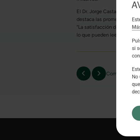
A
El Dr. Jorge Castanera, ciru
destaca las prometedoras p
Est
“La satisfacción de los paci
Más
lo que pueden leer apenas un
Pu
si 
con
Est
Compartir:
No 
que
dec