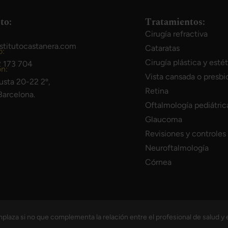
to:
Tratamientos:
Cirugía refractiva
stitutocastanera.com
Cataratas
o:
Cirugía plástica y esté
 173 704
ón:
Vista cansada o presbi
usta 20-22 2º,
Retina
arcelona.
Oftalmología pediátric
Glaucoma
Revisiones y controles
Neuroftalmología
Córnea
plaza si no que complementa la relación entre el profesional de salud y 