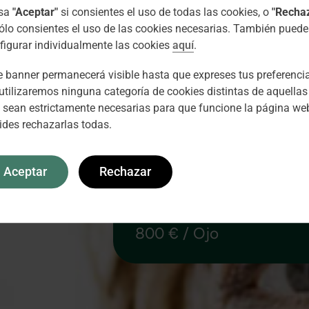
Nombre
lsa
"Aceptar"
si consientes el uso de todas las cookies, o
"Recha
sólo consientes el uso de las cookies necesarias. También puede
figurar individualmente las cookies
aquí
.
Teléfono
e banner permanecerá visible hasta que expreses tus preferenci
utilizaremos ninguna categoría de cookies distintas de aquellas
Legal
Acepto el
Aviso Legal
y
Política de Pr
 sean estrictamente necesarias para que funcione la página web
ides rechazarlas todas.
Aceptar
Rechazar
Desde
800 € / Ojo