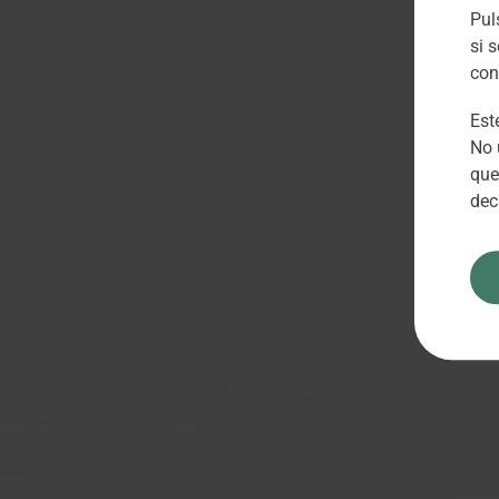
Pu
si 
con
Est
No 
que
dec