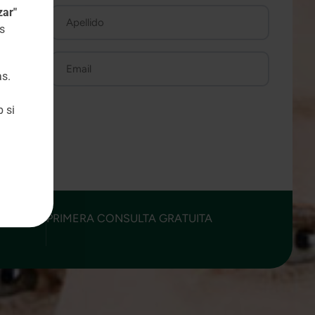
Untitled
zar"
s
Email
as.
ivacidad
.
 si
PRIMERA CONSULTA GRATUITA